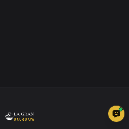
LA GRAN
Open L
URUGUAYA